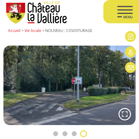
MENU
Accueil
>
Vie locale
>
NOUVEAU : COVOITURAGE