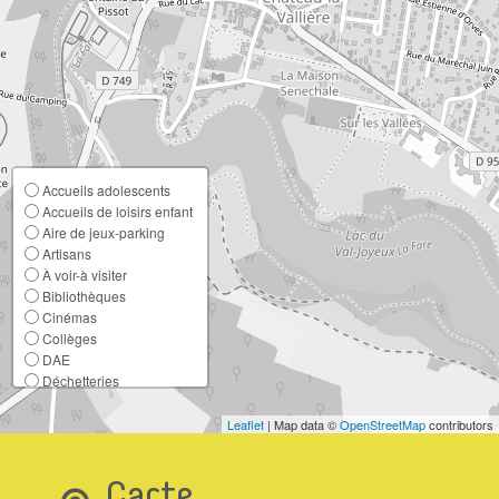
Accueils adolescents
Accueils de loisirs enfant
Aire de jeux-parking
Artisans
À voir-à visiter
Bibliothèques
Cinémas
Collèges
DAE
Déchetteries
Ecoles élémentaires
Ecoles maternelles
Leaflet
| Map data ©
OpenStreetMap
contributors
Entreprises
France Services
Lieux de culte
Carte