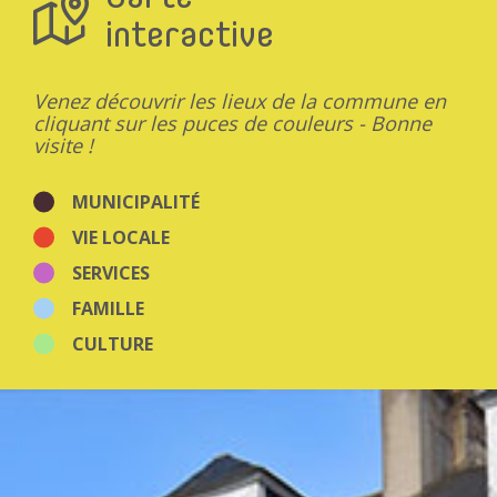
Mairies
interactive
Multi-accueil
Offices de Tourisme
Patrimoine
Points d'apport volontaire
Venez découvrir les lieux de la commune en
Restaurants
cliquant sur les puces de couleurs - Bonne
Salles
visite !
Santé
Stations de recharge
Sport
MUNICIPALITÉ
Zones d'activités
VIE LOCALE
Autres
SERVICES
FAMILLE
CULTURE